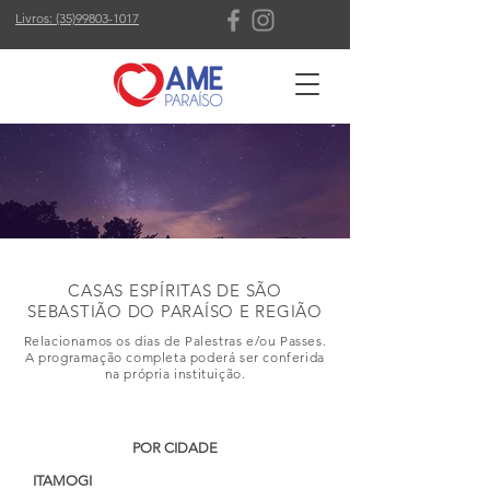
Livros: (35)99803-1017
CASAS ESPÍRITAS DE SÃO
SEBASTIÃO DO PARAÍSO E REGIÃO
Relacionamos os dias de Palestras e/ou Passes.
A programação completa poderá ser conferida
na própria instituição.
POR CIDADE
ITAMOGI