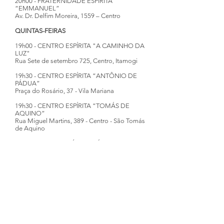
20h00 - FRATERNIDADE ESPÍRITA
“EMMANUEL”
Av. Dr. Delfim Moreira, 1559 – Centro
QUINTAS-FEIRAS
19h00 - CENTRO ESPÍRITA "A CAMINHO DA
LUZ"
Rua Sete de setembro 725, Centro, Itamogi
19h30 - CENTRO ESPÍRITA “ANTÔNIO DE
PÁDUA”
Praça do Rosário, 37 - Vila Mariana
19h30 - CENTRO ESPÍRITA “TOMÁS DE
AQUINO”
Rua Miguel Martins, 389 - Centro - São Tomás
de Aquino
19h30 - GRUPO ESPÍRITA “CÁRITAS”
Rua Alfredo Fidelis Marques, 514 – Lagoinha
20h00 - CENTRO ESPÍRITA “DR. BEZERRA
DE MENEZES”
Rua Carlos Grau, 195 - Bairro Verona
SEXTAS-FEIRAS
19h00 - ASSOC. OBRAS SOCIAIS “LUZ,
RAZÃO E CARIDADE”