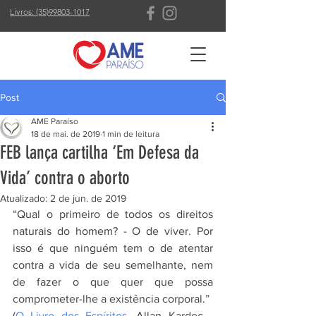
Livros: (35)99803-1017
Post
AME Paraíso
18 de mai. de 2019
1 min de leitura
FEB lança cartilha ‘Em Defesa da
Vida’ contra o aborto
Atualizado:
2 de jun. de 2019
“Qual o primeiro de todos os direitos 
naturais do homem? - O de viver. Por 
isso é que ninguém tem o de atentar 
contra a vida de seu semelhante, nem 
de fazer o que quer que possa 
comprometer-lhe a existência corporal.”
(
O Livro dos Espíritos
, Allan Kardec - 